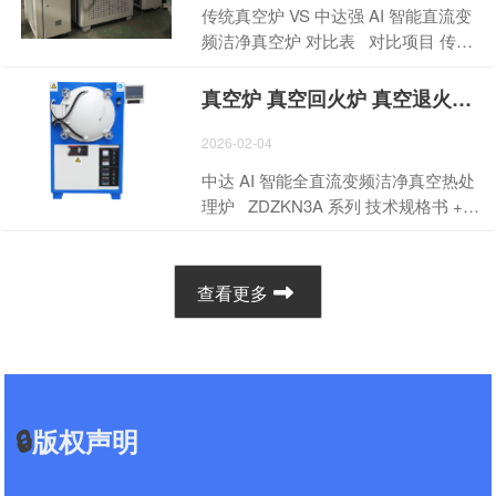
一、产品报价明细 序号 产品名称 单位
传统真空炉 VS 中达强 AI 智能直流变
计数据训练，精准识别电路拓扑、布
数量 单价（万元） 金额（万元） 备注
频洁净真空炉 对比表 对比项目 传统
局布线、时序功耗、信号完整性等关
1 AI 智能工艺调配回火炉 台 1 6-85
真空炉 中达强 AI 智能卧式真空炉 设
键问题，自动生成最优方案。从原理
含 AI 语音操作 2 AI 智能工艺调配真空
备名称 真空炉 中达强真空炉 控制方式
图设计、器件选型、仿真验证到物理
真空炉 真空回火炉 真空退火炉 真空热处理炉 常用的真空测量方法
炉 台 1 9-500 含 AI 语音操作 3 AI 智
交流可控硅控制 直流变频智能控制 温
实现，AI 实现全链路智能优化，大幅
能工艺调配网带炉 台 1 18-960 含 AI
控系统 普通仪表 / 简单 PLC AI 智能高
2026-02-04
缩短研发周期，降低试错成本。 AI
语音操作 4 其他定制设备 台 3-10
精度温控系统 温度精度 ±3℃～±5℃
芯片电路作为算力基础设施，其性能
中达 AI 智能全直流变频洁净真空热处
按需填写 - 合计人民币（小写） - - -
±1℃ 炉温均匀性 一般 ≤±3℃ 工艺功
直接决定人工智能系统的上限。AI 算
理炉 ZDZKN3A 系列 技术规格书 +
￥：__________ - 合计人民币（大
能 一炉一用，功能单一 一炉多用：退
法可自主完成芯片电路的架构设计、
报价单（统一型号：ZDZKN3A） 核心
写） - - - ____________________ 税
火、钎焊、热处理、回火一机完成 洁
逻辑综合、布局布线与物理验证，突
效率：单炉全程 5~6 小时｜核心精
率：____% □ 含税 □ 不含税 二、产
净环保 不洁净，有油污、粉尘、异味
破人类设计边界。在先进工艺节点
度：温均≤±3℃｜ 核心节能：AI 直流
品核心配置与优势 1. AI 智能工艺调
查看更多
洁净环保型，无尘、无油污、无废气
下，AI 电路自动化能有效解决时序收
变频省电 20%-40% 三大核心控制：
配：自动识别材料需求，智能优化温
排放 语音控制 无语音功能，全手动操
敛、电磁兼容、热管理等行业难题，
中达强全直流变频电源 + 西门子 PLC
度曲线、气氛参数，实现无人化精准
作 AI 语音控制、语音识别、语音调用
让芯片在更小面积...
+ 昆仑通态 10.5 寸触摸屏 适用行
生产。 2. AI 语音智能操作：行业首创
配方、语音执行工艺、语音监控、语
业：电子电器、家电、半导体、航空
升级！ 1. 支持 语音启动运行、语音停
音分析 工件表面 易氧化、有污渍，需
航天、新能源、精密五金、弹性元件
止运行、语音调用工艺程序、语音查
抛光酸洗 光亮无氧化，免抛光、免酸
🔒
版权声明
一、厂家信息（中达电炉厂 统一版）
询设备状态。 2. ...
洗 工件变形 变形大、一致性差 变形极
项目 内容 厂家名称 深圳市龙岗区中达
小、精度高、良品率高 节能效果 耗电
电炉厂 工厂地址 深圳市龙岗区龙东社