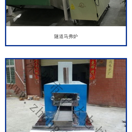
隧道马弗炉