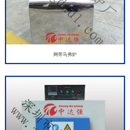
网带马弗炉