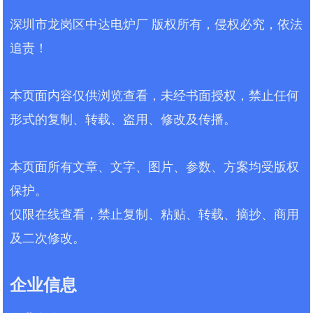
高、能耗大 直流变频，省电
区南通道利好工业园 13 栋 联系电话
20%~40% 运行稳定性 一般，故障率
深圳市龙岗区中达电炉厂 版权所有，侵权必究，依法
0755-81700696 负责人电话
偏高 运行平稳、故障率低 使用寿命 较
13798409488 唐道强 传真 0755-
追责！
短，老化快 结构可靠、部件耐用 使用
81700525 官网
年限 5～8 年 10～15 年以上 占地面积
http://www.zhongdadl.com 邮箱
多台占地大 单台占地小，省厂房、省
2500513641@qq.com 二、产品名称
本页面内容仅供浏览查看，未经书面授权，禁止任何
租金 人工成本...
与描述 产品名称：ZDZKN3A 系列 AI
形式的复制、转载、盗用、修改及传播。
智能全直流变频洁净真空热处理炉产
品描述：本系列为中达电炉厂自主研
发的新一代高精度智能真空热处理设
本页面所有文章、文字、图片、参数、方案均受版权
备，采用中达强全直流变频电源作为
整机控制核心，搭配西门子 PLC 与昆
保护。
仑通态 10.5 寸工业触摸屏，实现温
仅限在线查看，禁止复制、粘贴、转载、摘抄、商用
度、真空、程序、能耗...
及二次修改。
企业信息