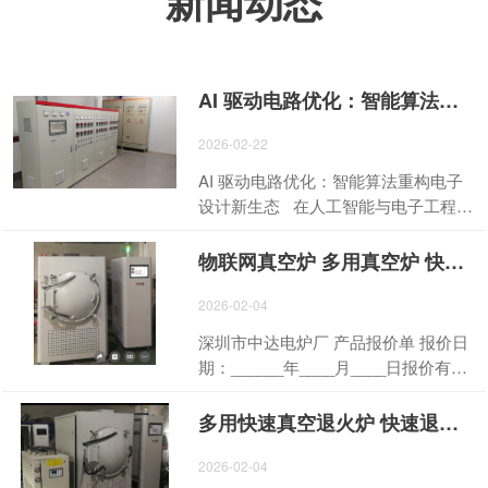
新闻动态
AI 驱动电路优化：智能算法重构电子设计新生态
2026-02-22
AI 驱动电路优化：智能算法重构电子
设计新生态 在人工智能与电子工程深
度融合的浪潮下，AI 电路优化、AI 芯
片电路设计、AI 驱动电路自动化正成
物联网真空炉 多用真空炉 快速真空炉 晶圆快速退火炉 真空炉 快速真空钎焊炉 真空回火炉 真空热处理炉 真空烧结炉 真空时效炉 真空淬火炉 回火炉 退火炉 淬火炉 热处理炉 高温炉 物联网真空炉 箱
为行业技术升级的核心引擎。依托深
度学习、强化学习与大模型技术，AI
2026-02-04
从辅助工具升级为电路设计的核心决
深圳市中达电炉厂 产品报价单 报价日
策者，以全流程智能化、自动化，推
期：______年____月____日报价有效
动芯片、PCB、集成电路等领域实现
期：30 天 客户名称：
效率、性能与可靠性的跨越式提升。
________________________联系人：
多用快速真空退火炉 快速退火炉 真空炉 多用退火炉 多用真空炉 多用热处理炉 快速真空钎焊炉 真空烧结炉 烧结炉 真空热处理炉 热处理炉 真空回火炉 回火炉 真空时效炉 时效炉 真空淬火炉 淬火炉真空
传统电路设计依赖工程师经验迭代，
__________ 联系电话：__________
周期长、成本高、信号干扰与散热瓶
项目名称：AI 智能工业炉设备采购
2026-02-04
颈难以突破。AI 电路优化通过海量设