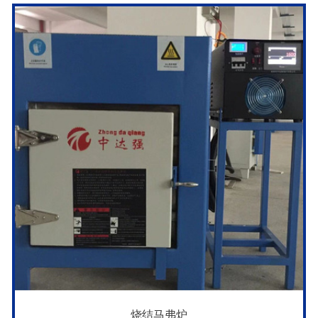
烧结马弗炉