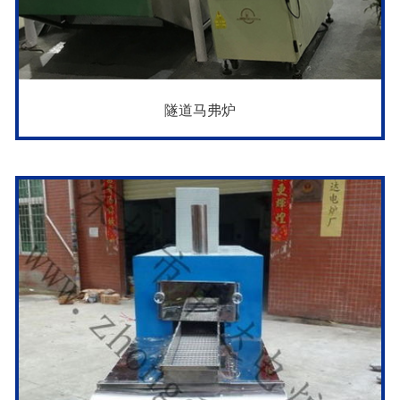
隧道马弗炉