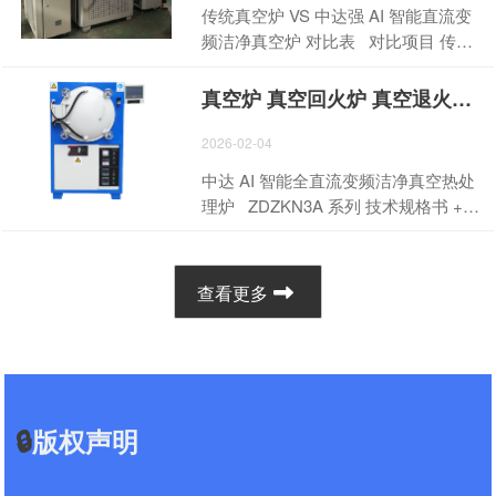
一、产品报价明细 序号 产品名称 单位
传统真空炉 VS 中达强 AI 智能直流变
计数据训练，精准识别电路拓扑、布
数量 单价（万元） 金额（万元） 备注
频洁净真空炉 对比表 对比项目 传统
局布线、时序功耗、信号完整性等关
1 AI 智能工艺调配回火炉 台 1 6-85
真空炉 中达强 AI 智能卧式真空炉 设
键问题，自动生成最优方案。从原理
含 AI 语音操作 2 AI 智能工艺调配真空
备名称 真空炉 中达强真空炉 控制方式
图设计、器件选型、仿真验证到物理
真空炉 真空回火炉 真空退火炉 真空热处理炉 常用的真空测量方法
炉 台 1 9-500 含 AI 语音操作 3 AI 智
交流可控硅控制 直流变频智能控制 温
实现，AI 实现全链路智能优化，大幅
能工艺调配网带炉 台 1 18-960 含 AI
控系统 普通仪表 / 简单 PLC AI 智能高
2026-02-04
缩短研发周期，降低试错成本。 AI
语音操作 4 其他定制设备 台 3-10
精度温控系统 温度精度 ±3℃～±5℃
芯片电路作为算力基础设施，其性能
中达 AI 智能全直流变频洁净真空热处
按需填写 - 合计人民币（小写） - - -
±1℃ 炉温均匀性 一般 ≤±3℃ 工艺功
直接决定人工智能系统的上限。AI 算
理炉 ZDZKN3A 系列 技术规格书 +
￥：__________ - 合计人民币（大
能 一炉一用，功能单一 一炉多用：退
法可自主完成芯片电路的架构设计、
报价单（统一型号：ZDZKN3A） 核心
写） - - - ____________________ 税
火、钎焊、热处理、回火一机完成 洁
逻辑综合、布局布线与物理验证，突
效率：单炉全程 5~6 小时｜核心精
率：____% □ 含税 □ 不含税 二、产
净环保 不洁净，有油污、粉尘、异味
破人类设计边界。在先进工艺节点
度：温均≤±3℃｜ 核心节能：AI 直流
品核心配置与优势 1. AI 智能工艺调
查看更多
洁净环保型，无尘、无油污、无废气
下，AI 电路自动化能有效解决时序收
变频省电 20%-40% 三大核心控制：
配：自动识别材料需求，智能优化温
排放 语音控制 无语音功能，全手动操
敛、电磁兼容、热管理等行业难题，
中达强全直流变频电源 + 西门子 PLC
度曲线、气氛参数，实现无人化精准
作 AI 语音控制、语音识别、语音调用
让芯片在更小面积...
+ 昆仑通态 10.5 寸触摸屏 适用行
生产。 2. AI 语音智能操作：行业首创
配方、语音执行工艺、语音监控、语
业：电子电器、家电、半导体、航空
升级！ 1. 支持 语音启动运行、语音停
音分析 工件表面 易氧化、有污渍，需
航天、新能源、精密五金、弹性元件
止运行、语音调用工艺程序、语音查
抛光酸洗 光亮无氧化，免抛光、免酸
🔒
版权声明
一、厂家信息（中达电炉厂 统一版）
询设备状态。 2. ...
洗 工件变形 变形大、一致性差 变形极
项目 内容 厂家名称 深圳市龙岗区中达
小、精度高、良品率高 节能效果 耗电
电炉厂 工厂地址 深圳市龙岗区龙东社