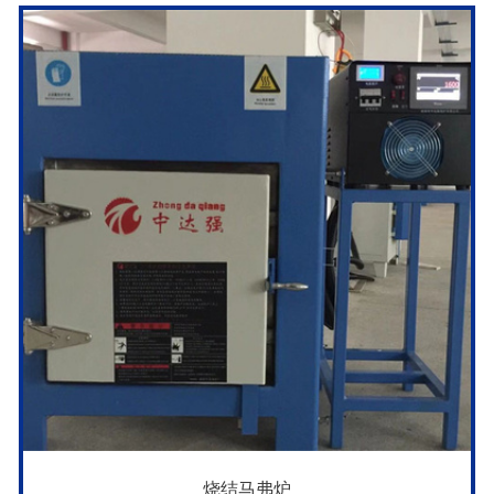
烧结马弗炉