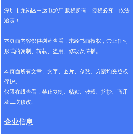
高、能耗大 直流变频，省电
区南通道利好工业园 13 栋 联系电话
20%~40% 运行稳定性 一般，故障率
深圳市龙岗区中达电炉厂 版权所有，侵权必究，依法
0755-81700696 负责人电话
偏高 运行平稳、故障率低 使用寿命 较
13798409488 唐道强 传真 0755-
追责！
短，老化快 结构可靠、部件耐用 使用
81700525 官网
年限 5～8 年 10～15 年以上 占地面积
http://www.zhongdadl.com 邮箱
多台占地大 单台占地小，省厂房、省
2500513641@qq.com 二、产品名称
本页面内容仅供浏览查看，未经书面授权，禁止任何
租金 人工成本...
与描述 产品名称：ZDZKN3A 系列 AI
形式的复制、转载、盗用、修改及传播。
智能全直流变频洁净真空热处理炉产
品描述：本系列为中达电炉厂自主研
发的新一代高精度智能真空热处理设
本页面所有文章、文字、图片、参数、方案均受版权
备，采用中达强全直流变频电源作为
整机控制核心，搭配西门子 PLC 与昆
保护。
仑通态 10.5 寸工业触摸屏，实现温
仅限在线查看，禁止复制、粘贴、转载、摘抄、商用
度、真空、程序、能耗...
及二次修改。
企业信息