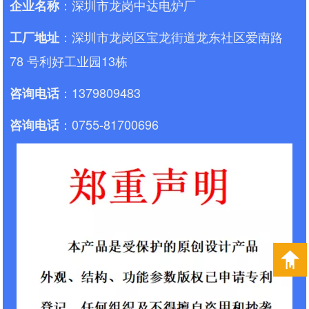
：深圳市龙岗中达电炉厂
企业名称
：深圳市龙岗区宝龙街道龙东社区爱南路
工厂地址
78 号利好工业园13栋
：1379809483
咨询电话
：0755-81700696
咨询电话