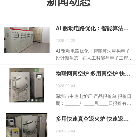
新闻动态
AI 驱动电路优化：智能算法重构电子设计新生态
2026-02-22
AI 驱动电路优化：智能算法重构电子
设计新生态 在人工智能与电子工程深
度融合的浪潮下，AI 电路优化、AI 芯
片电路设计、AI 驱动电路自动化正成
物联网真空炉 多用真空炉 快速真空炉 晶圆快速退火炉 真空炉 快速真空钎焊炉 真空回火炉 真空热处理炉 真空烧结炉 真空时效炉 真空淬火炉 回火炉 退火炉 淬火炉 热处理炉 高温炉 物联网真空炉 箱
为行业技术升级的核心引擎。依托深
度学习、强化学习与大模型技术，AI
2026-02-04
从辅助工具升级为电路设计的核心决
深圳市中达电炉厂 产品报价单 报价日
策者，以全流程智能化、自动化，推
期：______年____月____日报价有效
动芯片、PCB、集成电路等领域实现
期：30 天 客户名称：
效率、性能与可靠性的跨越式提升。
________________________联系人：
多用快速真空退火炉 快速退火炉 真空炉 多用退火炉 多用真空炉 多用热处理炉 快速真空钎焊炉 真空烧结炉 烧结炉 真空热处理炉 热处理炉 真空回火炉 回火炉 真空时效炉 时效炉 真空淬火炉 淬火炉真空
传统电路设计依赖工程师经验迭代，
__________ 联系电话：__________
周期长、成本高、信号干扰与散热瓶
项目名称：AI 智能工业炉设备采购
2026-02-04
颈难以突破。AI 电路优化通过海量设