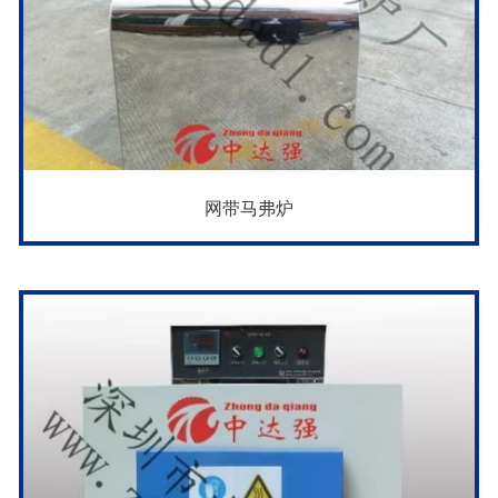
网带马弗炉